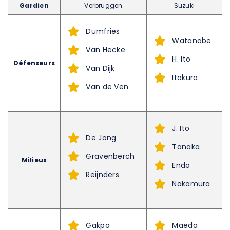
Gardien
Verbruggen
Suzuki
Dumfries
Watanabe
Van Hecke
H. Ito
Défenseurs
Van Dijk
Itakura
Van de Ven
J. Ito
De Jong
Tanaka
Gravenberch
Milieux
Endo
Reijnders
Nakamura
Gakpo
Maeda