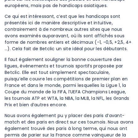
européens, mais pas de handicaps asiatiques.
Ce qui est intéressant, c’est que les handicaps sont
présentés ici de manière descriptive et intuitive,
contrairement à de nombreux autres sites que nous
avons examinés auparavant, où ils sont affichés sous
forme de nombres entiers et décimaux (-1, -0,5, +2,5, 4+
…). Cela fait de Betclic un site idéal pour les débutants.
Il faut également souligner la bonne couverture des
ligues, événements et tournois sportifs proposée par
Betclic. Elle est tout simplement spectaculaire,
puisqu’elle couvre les compétitions de premier plan en
France et dans le monde, parmi lesquelles la Ligue 1, la
Coupe du monde de la FIFA, l’UEFA Champions League,
les tournois ATP et WTA, la NBA, la MLB, la NFL, les Grands
Prix et bien d’autres encore.
Nous avons également pu y placer des paris d’avant-
match et des paris en direct sur ces tournois. Nous avons
également trouvé des paris à long terme, qui nous ont
permis de parier sur la France comme vainqueur de la