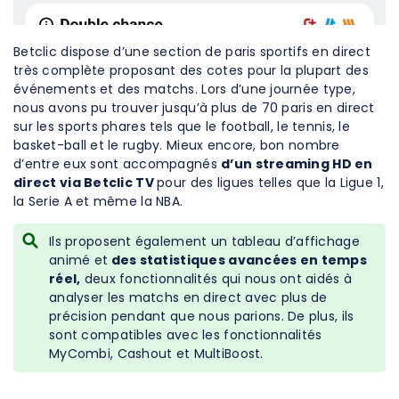
Betclic dispose d’une section de paris sportifs en direct
très complète proposant des cotes pour la plupart des
événements et des matchs. Lors d’une journée type,
nous avons pu trouver jusqu’à plus de 70 paris en direct
sur les sports phares tels que le football, le tennis, le
basket-ball et le rugby. Mieux encore, bon nombre
d’entre eux sont accompagnés
d’un streaming HD en
direct via Betclic TV
pour des ligues telles que la Ligue 1,
la Serie A et même la NBA.
Ils proposent également un tableau d’affichage
animé et
des statistiques avancées en temps
réel,
deux fonctionnalités qui nous ont aidés à
analyser les matchs en direct avec plus de
précision pendant que nous parions. De plus, ils
sont compatibles avec les fonctionnalités
MyCombi, Cashout et MultiBoost.