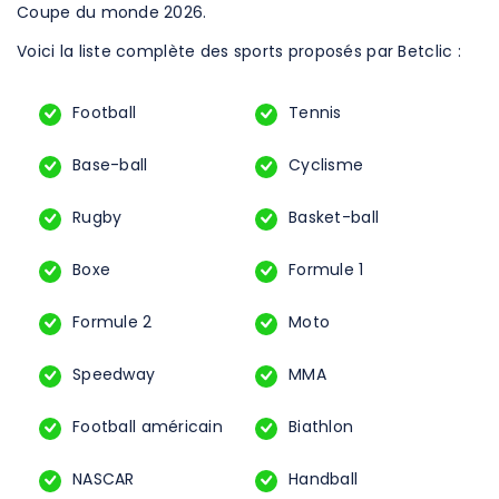
Coupe du monde 2026.
Voici la liste complète des sports proposés par Betclic :
Football
Tennis
Base-ball
Cyclisme
Rugby
Basket-ball
Boxe
Formule 1
Formule 2
Moto
Speedway
MMA
Football américain
Biathlon
NASCAR
Handball