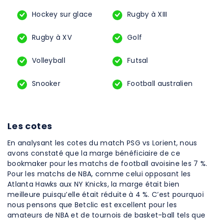
Hockey sur glace
Rugby à XIII
Rugby à XV
Golf
Volleyball
Futsal
Snooker
Football australien
Les cotes
En analysant les cotes du match PSG vs Lorient, nous
avons constaté que la marge bénéficiaire de ce
bookmaker pour les matchs de football avoisine les 7 %.
Pour les matchs de NBA, comme celui opposant les
Atlanta Hawks aux NY Knicks, la marge était bien
meilleure puisqu’elle était réduite à 4 %. C’est pourquoi
nous pensons que Betclic est excellent pour les
amateurs de NBA et de tournois de basket-ball tels que