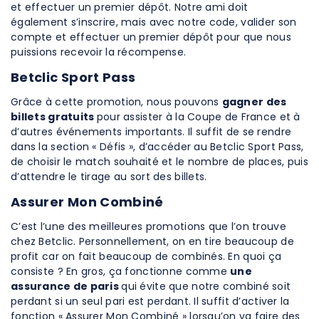
et effectuer un premier dépôt. Notre ami doit
également s’inscrire, mais avec notre code, valider son
compte et effectuer un premier dépôt pour que nous
puissions recevoir la récompense.
Betclic Sport Pass
Grâce à cette promotion, nous pouvons
gagner des
billets gratuits
pour assister à la Coupe de France et à
d’autres événements importants. Il suffit de se rendre
dans la section « Défis », d’accéder au Betclic Sport Pass,
de choisir le match souhaité et le nombre de places, puis
d’attendre le tirage au sort des billets.
Assurer Mon Combiné
C’est l’une des meilleures promotions que l’on trouve
chez Betclic. Personnellement, on en tire beaucoup de
profit car on fait beaucoup de combinés. En quoi ça
consiste ? En gros, ça fonctionne comme
une
assurance de paris
qui évite que notre combiné soit
perdant si un seul pari est perdant. Il suffit d’activer la
fonction « Assurer Mon Combiné » lorsqu’on va faire des