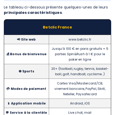
Le tableau ci-dessous présente quelques-unes de leurs
principales caractéristiques
.
Betclic France
📢
Site web
www.betclic.fr
Jusqu’à 100 € en paris gratuits + 5
💰
Bonus de bienvenue
parties Spin&Rush à 1 € pour le
poker en ligne
20+ (football, rugby, tennis, basket-
⚽
Sports
ball, golf, handball, cyclisme…)
Cartes Visa/Mastercard/CB,
💳
Modes de paiement
virement bancaire, PayPal, Skrill,
Neteller, Paysafecard
📱
Application mobile
Android, iOS
💬
Service à la clientèle
Live chat, mail