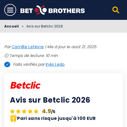
Accueil
»
Avis sur Betclic 2026
Par
Camille Lefèvre
|
Mis à jour le août 21, 2025
⏲️ Temps de lecture: 10 min
Faits vérifiés par
Inés Ledo
Avis sur Betclic 2026
4.9
/5
Pari sans risque jusqu'à 100 EUR