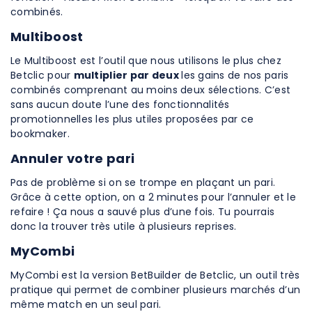
combinés.
Multiboost
Le Multiboost est l’outil que nous utilisons le plus chez
Betclic pour
multiplier par deux
les gains de nos paris
combinés comprenant au moins deux sélections. C’est
sans aucun doute l’une des fonctionnalités
promotionnelles les plus utiles proposées par ce
bookmaker.
Annuler votre pari
Pas de problème si on se trompe en plaçant un pari.
Grâce à cette option, on a 2 minutes pour l’annuler et le
refaire ! Ça nous a sauvé plus d’une fois. Tu pourrais
donc la trouver très utile à plusieurs reprises.
MyCombi
MyCombi est la version BetBuilder de Betclic, un outil très
pratique qui permet de combiner plusieurs marchés d’un
même match en un seul pari.