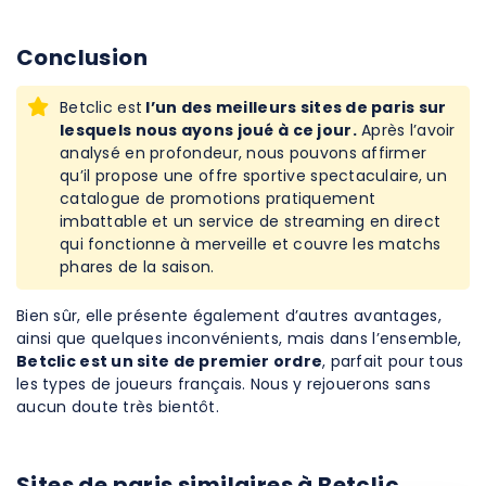
Conclusion
Betclic est
l’un des meilleurs sites de paris sur
lesquels nous ayons joué à ce jour.
Après l’avoir
analysé en profondeur, nous pouvons affirmer
qu’il propose une offre sportive spectaculaire, un
catalogue de promotions pratiquement
imbattable et un service de streaming en direct
qui fonctionne à merveille et couvre les matchs
phares de la saison.
Bien sûr, elle présente également d’autres avantages,
ainsi que quelques inconvénients, mais dans l’ensemble,
Betclic est un site de premier ordre
, parfait pour tous
les types de joueurs français. Nous y rejouerons sans
aucun doute très bientôt.
Sites de paris similaires à Betclic