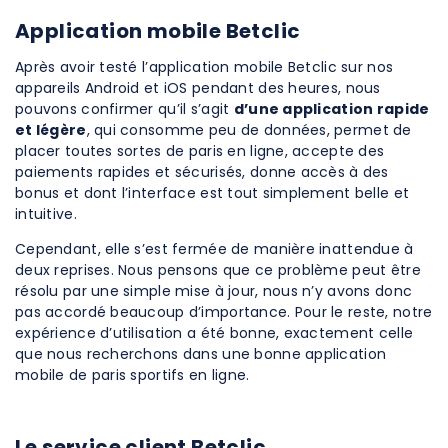
Application mobile Betclic
Après avoir testé l’application mobile Betclic sur nos
appareils Android et iOS pendant des heures, nous
pouvons confirmer qu’il s’agit
d’une application rapide
et légère
, qui consomme peu de données, permet de
placer toutes sortes de paris en ligne, accepte des
paiements rapides et sécurisés, donne accès à des
bonus et dont l’interface est tout simplement belle et
intuitive.
Cependant, elle s’est fermée de manière inattendue à
deux reprises. Nous pensons que ce problème peut être
résolu par une simple mise à jour, nous n’y avons donc
pas accordé beaucoup d’importance. Pour le reste, notre
expérience d’utilisation a été bonne, exactement celle
que nous recherchons dans une bonne application
mobile de paris sportifs en ligne.
Le service client Betclic