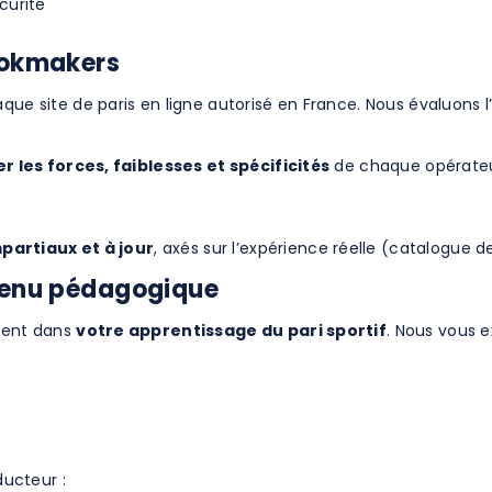
curité
ookmakers
 site de paris en ligne autorisé en France. Nous évaluons l’
 les forces, faiblesses et spécificités
de chaque opérateur
partiaux et à jour
, axés sur l’expérience réelle (catalogue de 
ntenu pédagogique
nent dans
votre apprentissage du pari sportif
. Nous vous e
ducteur :