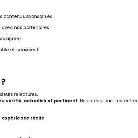
es contenus sponsorisés
 avec nos partenaires
tes agréés
able et conscient
 ?
sieurs relectures.
u vérifié, actualisé et pertinent
. Nos rédacteurs testent e
e
expérience réelle
.