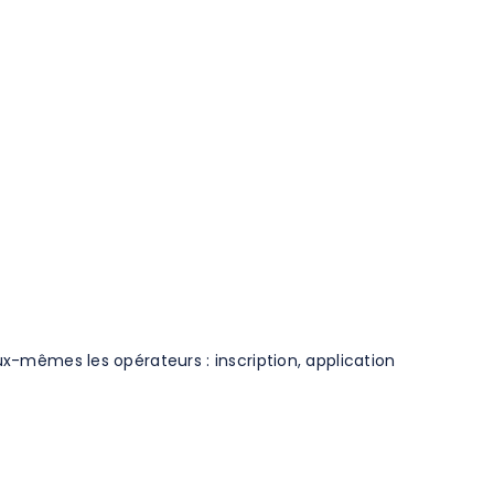
ux-mêmes les opérateurs : inscription, application