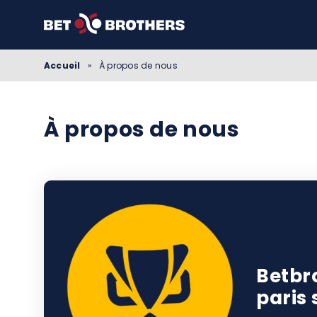
Accueil
»
À propos de nous
À propos de nous
Betbr
paris 