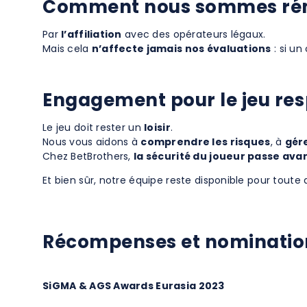
Comment nous sommes ré
Par
l’affiliation
avec des opérateurs légaux.
Mais cela
n’affecte jamais nos évaluations
: si un
Engagement pour le jeu re
Le jeu doit rester un
loisir
.
Nous vous aidons à
comprendre les risques
, à
gére
Chez BetBrothers,
la sécurité du joueur passe ava
Et bien sûr, notre équipe reste disponible pour toute 
Récompenses et nominatio
SiGMA & AGS Awards Eurasia 2023