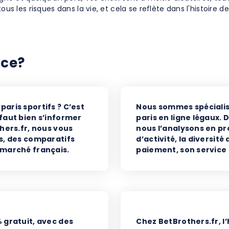
us les risques dans la vie, et cela se reflète dans l'histoire d
nce?
aris sportifs ? C’est
Nous sommes spécialisé
 faut bien s’informer
paris en ligne légaux. 
thers.fr, nous vous
nous l’analysons en pr
es, des comparatifs
d’activité, la diversit
 marché français.
paiement, son service c
% gratuit, avec des
Chez BetBrothers.fr, 