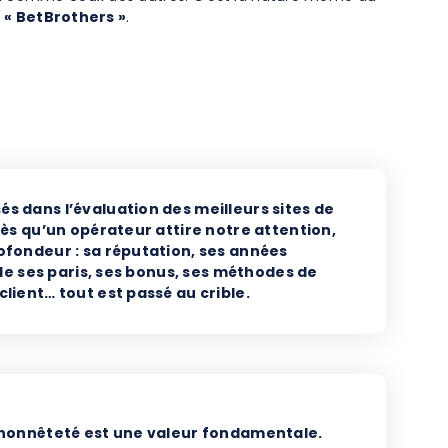
e
« BetBrothers »
.
s dans l’évaluation des meilleurs sites de
Dès qu’un opérateur attire notre attention,
ofondeur : sa réputation, ses années
é de ses paris, ses bonus, ses méthodes de
lient… tout est passé au crible.
l’honnêteté est une valeur fondamentale.