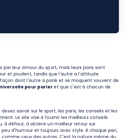
nis par leur amour du sport, mais leurs paris sont
 et prudent, tandis que l'autre a l'attitude
a façon dont l'autre a parié et se moquent souvent de
niverselle pour parier
et que c'est à chacun de
vez savoir sur le sport, les paris, les conseils et les
nent. Le site vise à fournir les meilleurs conseils
, à défaut, à obtenir un meilleur retour sur
 peu d'humour et toujours avec style. À chaque pari,
out comme ceux des autres. C'est la nature même du