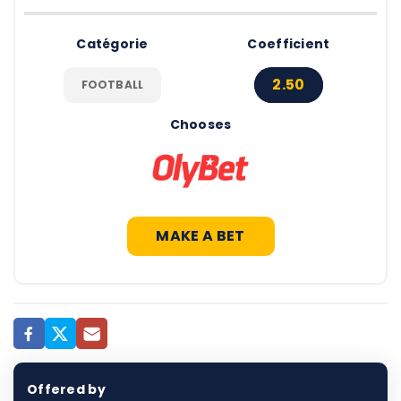
Catégorie
Coefficient
2.50
FOOTBALL
Chooses
MAKE A BET
Offered by