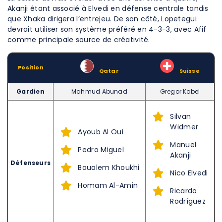
Akanji étant associé à Elvedi en défense centrale tandis
que Xhaka dirigera l’entrejeu. De son côté, Lopetegui
devrait utiliser son système préféré en 4-3-3, avec Afif
comme principale source de créativité.
Position
–
Qatar
–
Suisse
Gardien
Mahmud Abunad
Gregor Kobel
Silvan
Widmer
Ayoub Al Oui
Manuel
Pedro Miguel
Akanji
Défenseurs
Boualem Khoukhi
Nico Elvedi
Homam Al-Amin
Ricardo
Rodríguez