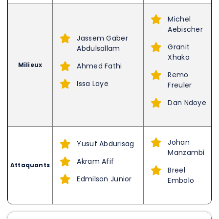
Michel
Aebischer
Jassem Gaber
Granit
Abdulsallam
Xhaka
Milieux
Ahmed Fathi
Remo
Issa Laye
Freuler
Dan Ndoye
Johan
Yusuf Abdurisag
Manzambi
Akram Afif
Attaquants
Breel
Edmilson Junior
Embolo