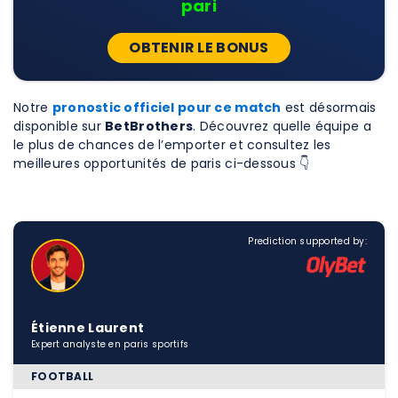
pari
OBTENIR LE BONUS
Notre
pronostic officiel pour ce match
est désormais
disponible sur
BetBrothers
. Découvrez quelle équipe a
le plus de chances de l’emporter et consultez les
meilleures opportunités de paris ci-dessous 👇
Prediction supported by:
Étienne Laurent
Expert analyste en paris sportifs
FOOTBALL