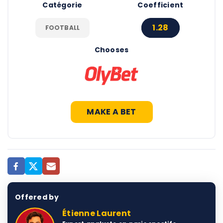
Catégorie
Coefficient
1.28
FOOTBALL
Chooses
MAKE A BET
Offered by
Étienne Laurent