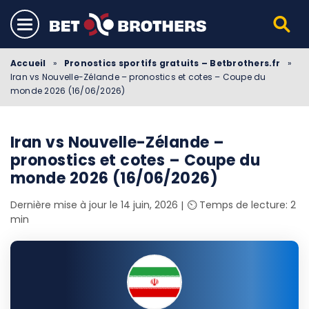
Accueil
»
Pronostics sportifs gratuits – Betbrothers.fr
»
Iran vs Nouvelle-Zélande – pronostics et cotes – Coupe du
monde 2026 (16/06/2026)
Iran vs Nouvelle-Zélande –
pronostics et cotes – Coupe du
monde 2026 (16/06/2026)
Dernière mise à jour le 14 juin, 2026
⏲️ Temps de lecture: 2
min