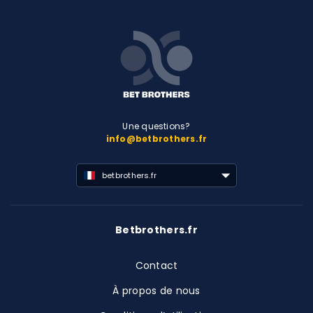
Une questions?
info@betbrothers.fr
betbrothers.fr
Betbrothers.fr
Contact
À propos de nous