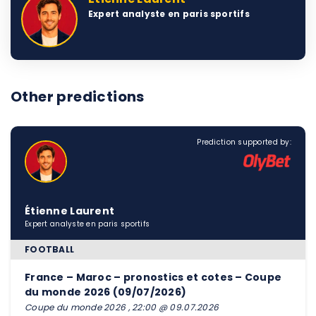
Expert analyste en paris sportifs
Other predictions
Prediction supported by:
Étienne Laurent
Expert analyste en paris sportifs
FOOTBALL
France – Maroc – pronostics et cotes – Coupe
du monde 2026 (09/07/2026)
Coupe du monde 2026 , 22:00 @ 09.07.2026