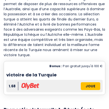
permet de disposer de plus de ressources offensives que
l’Australie, ainsi que d’une capacité supérieure à dominer
la possession et à se créer des occasions. La sélection
turque a atteint les quarts de finale du dernier Euro, a
éliminé l’Autriche et a livré de bonnes performances
face à des adversaires exigeants comme les Pays-Bas, la
République tchèque ou l’Autriche elle-même. L’Australie
est une équipe compétitive et très bien organisée, mais
la différence de talent individuel et la meilleure forme
récente de la Turquie nous amènent à miser sur une
victoire turque.
Bonus:
Pari gratuit jusqu'à 100 €
victoire de la Turquie
1.68
JOUE