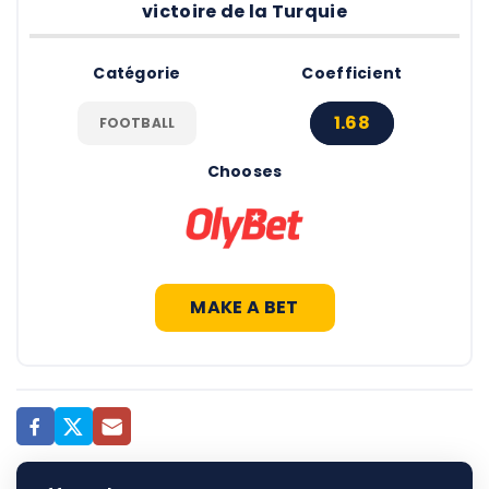
victoire de la Turquie
Catégorie
Coefficient
1.68
FOOTBALL
Chooses
MAKE A BET