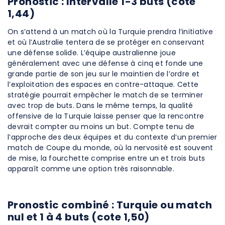
Pronostic : Intervalle 1-3 buts (cote
1,44)
On s’attend à un match où la Turquie prendra l’initiative
et où l’Australie tentera de se protéger en conservant
une défense solide. L’équipe australienne joue
généralement avec une défense à cinq et fonde une
grande partie de son jeu sur le maintien de l’ordre et
l’exploitation des espaces en contre-attaque. Cette
stratégie pourrait empêcher le match de se terminer
avec trop de buts. Dans le même temps, la qualité
offensive de la Turquie laisse penser que la rencontre
devrait compter au moins un but. Compte tenu de
l’approche des deux équipes et du contexte d’un premier
match de Coupe du monde, où la nervosité est souvent
de mise, la fourchette comprise entre un et trois buts
apparaît comme une option très raisonnable.
Pronostic combiné : Turquie ou match
nul et 1 à 4 buts (cote 1,50)