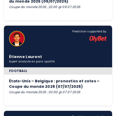
du monde 2026 (09/07/2026)
Coupe du monde 2026 , 22:00 @ 09.07.2026
Prediction supported by:
Étienne Laurent
Expert analyste en paris sportifs
FOOTBALL
États-Unis – Belgique : pronostics et cotes –
Coupe du monde 2026 (07/07/2026)
Coupe du monde 2026 , 02:00 @ 07.07.2026