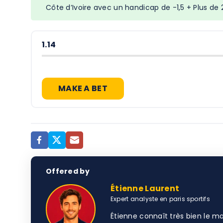
Côte d’Ivoire avec un handicap de -1,5 + Plus de 
1.14
MAKE A BET
Offered by
Étienne Laurent
Expert analyste en paris sportifs
Étienne connaît très bien le ma