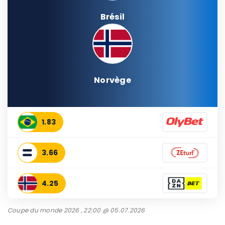
Brésil
Norvège
1.83
3.66
4.25
Coupe du monde 2026 , 22:00 @ 05.07.2026