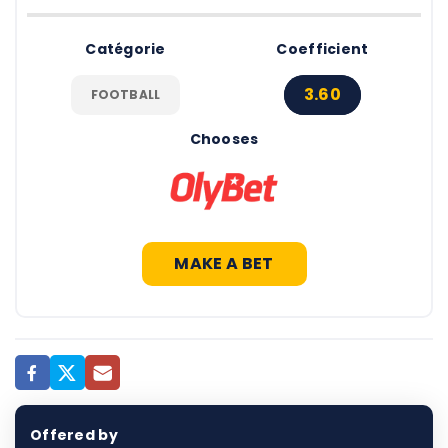
Catégorie
Coefficient
3.60
FOOTBALL
Chooses
MAKE A BET
Offered by