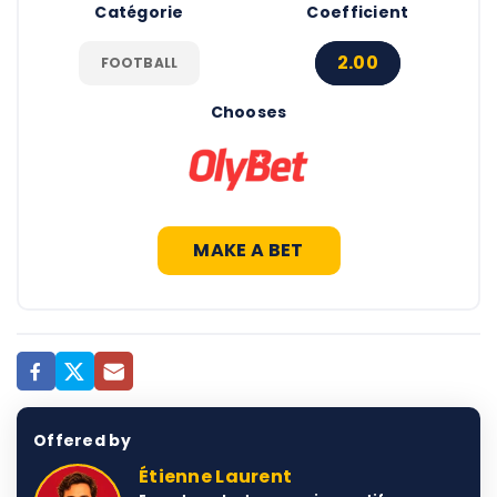
Catégorie
Coefficient
2.00
FOOTBALL
Chooses
MAKE A BET
Offered by
Étienne Laurent