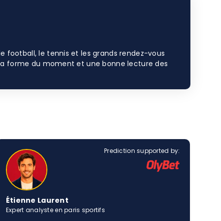
e football, le tennis et les grands rendez-vous
es, la forme du moment et une bonne lecture des
Prediction supported by:
Étienne Laurent
Expert analyste en paris sportifs