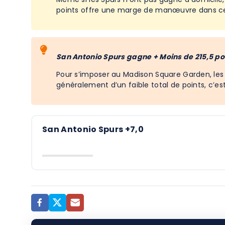
points offre une marge de manœuvre dans ce m
San Antonio Spurs gagne + Moins de 215,5 poi
Pour s’imposer au Madison Square Garden, les
généralement d’un faible total de points, c’e
San Antonio Spurs +7,0