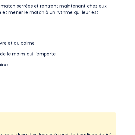
de match serrées et rentrent maintenant chez eux,
eté et mener le match à un rythme qui leur est
vre et du calme.
de le moins qui l’emporte.
aîne.
u mur, devrait se lancer à fond. Le handicap de +7