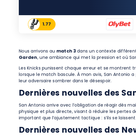
1.77
Nous arrivons au
match 3
dans un contexte différent
Garden
, une ambiance qui met la pression et où San A
Les Knicks punissent chaque erreur et se montrent trè
lorsque le match bascule. À mon avis, San Antonio a p
leur adversaire sombrer dans le désespoir.
Dernières nouvelles des Sa
San Antonio arrive avec l’obligation de réagir dès ma
physique et plus directe, visant à réduire les pertes
important que l’ajustement tactique : s’ils se laissen
Dernières nouvelles des Ne