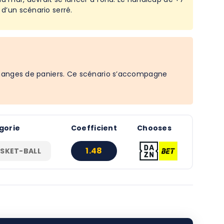
d’un scénario serré.
échanges de paniers. Ce scénario s’accompagne
gorie
Coefficient
Chooses
1.48
SKET-BALL