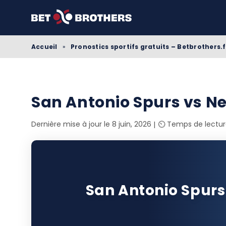
Accueil
»
Pronostics sportifs gratuits – Betbrothers.f
San Antonio Spurs vs Ne
Dernière mise à jour le 8 juin, 2026
⏲️ Temps de lectur
San Antonio Spurs