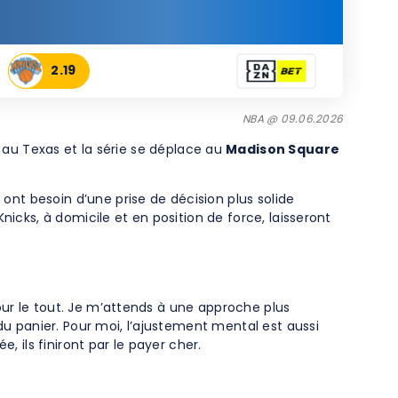
2.19
NBA @ 09.06.2026
 au Texas et la série se déplace au
Madison Square
 ont besoin d’une prise de décision plus solide
icks, à domicile et en position de force, laisseront
pour le tout. Je m’attends à une approche plus
du panier. Pour moi, l’ajustement mental est aussi
 ils finiront par le payer cher.